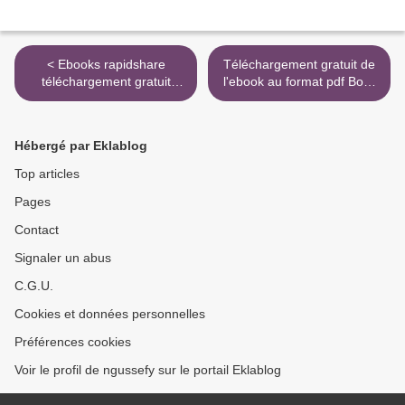
< Ebooks rapidshare
Téléchargement gratuit de
téléchargement gratuit
l'ebook au format pdf Born
Astérix - Astérix chez les
to Run (Né pour courir) >
Belges - n°24 MOBI FB2
RTF par René Goscinny,
Hébergé par Eklablog
Albert Uderzo
9782012103832 en francais
Top articles
Pages
Contact
Signaler un abus
C.G.U.
Cookies et données personnelles
Préférences cookies
Voir le profil de ngussefy sur le portail Eklablog