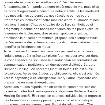
jamais été exposé à ces souffrances ? Ces blessures
fondamentales font partie de notre expérience de vie, mais elles
participent également à construire notre identité ; elles modèlent
nos mécanismes de pensées, nos réactions ou nos peurs
irrépressibles, définissent notre manière d'être au monde et nos
relations à autrui. Chaque chapitre de ce livre synthétique et
pragmatique donne des bases théoriques claires pour expliquer
la genèse de la blessure, dresse une typologie physique,
émotionnelle et comportementale, propose des exemples issus
de l'expérience des auteurs et des questionnaires détaillés pour
identifier précisément les maux.
Ainsi mises en lumières, les blessures peuvent être pansées,
l'adulte peut guérir grâce aux pistes fournies pour avancer dans
la connaissance de soi. Isabelle Gauducheau est formatrice en
communication, praticienne en énergétique diplômée Barbara
Brennan Healing Science® et Quantum touch. Elle est aussi
relaxologue. Après des études de philosophie, elle s'est orientée
vers la psychologie et l'énergétique. Mary Laure Teyssedre est
praticienne en soins énergétiques.
Après des études supérieures en école de commerce, elle est
devenue maître Reiki enseignante et diplômée Barbara Brennan
Healing Science®. Elle reçoit en séances individuelles et organise
des formations en développement personnel et énergétique.
Les clients ont également aimé: Scribd download books The