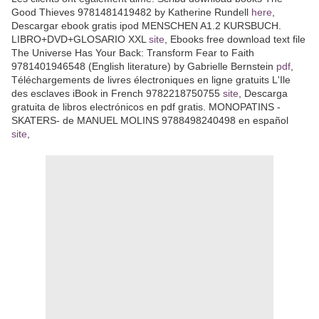
Good Thieves 9781481419482 by Katherine Rundell
here
,
Descargar ebook gratis ipod MENSCHEN A1.2 KURSBUCH.
LIBRO+DVD+GLOSARIO XXL
site
, Ebooks free download text file
The Universe Has Your Back: Transform Fear to Faith
9781401946548 (English literature) by Gabrielle Bernstein
pdf
,
Téléchargements de livres électroniques en ligne gratuits L'Ile
des esclaves iBook in French 9782218750755
site
, Descarga
gratuita de libros electrónicos en pdf gratis. MONOPATINS -
SKATERS- de MANUEL MOLINS 9788498240498 en español
site
,