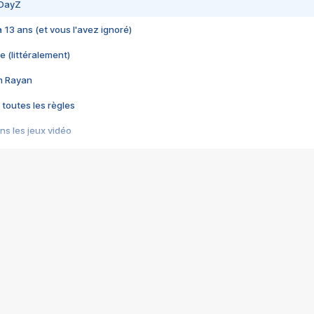
 DayZ
 a 13 ans (et vous l'avez ignoré)
e (littéralement)
im Rayan
 toutes les règles
s les jeux vidéo
us choquant de Rockstar ? - Le scandale BULLY
e plus moche de Steam
du RÊVE tourne au CAUCHEMAR
pendant 8 heures
it… à tort
umiliés par un jeu vidéo
ire - Final Fantasy 8