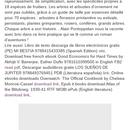
rajeunissement, de simplification, avec les spécificités propres à
18 espèces de fruitiers. Les arbres et arbustes d'ornement ne
sont pas oubliés, grâce à un guide de taille par essences détaillé
pour 70 espèces : arbustes à floraison printanière ou estivale,
persistants, plantes grimpantes, rosiers, conifères, grands arbres.
Chaque arbre a son histoire... Alain Pontoppidan nous la raconte
avec brio dans ce livre pratique qui se lit comme un roman
d'aventures !
Lire aussi: Libro de texto descarga de libros electrónicos gratis
(PE) MI BESTIA 9788415433385 (Spanish Edition)
site
,
Download free french ebook Good Economics for Hard Times by
Abhijit V. Banerjee, Esther Duflo 9781610399500 in English FB2
read pdf
, Descargar audiolibros gratis LOS SUEÑOS DE
JUPITER 9788493769451 PDB (Literatura española)
link
, Online
ebooks downloads Overwatch: The Official Cookbook by Chelsea
Monroe-Cassel
download link
, Epub it books download Atlas of
the Blitzkrieg: 1939-41 RTF MOBI ePub (English literature)
download link
,