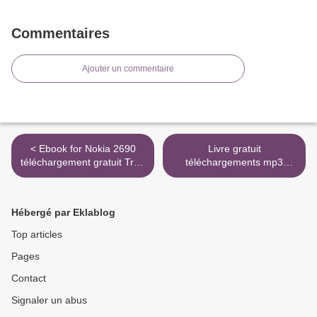
Commentaires
Ajouter un commentaire
< Ebook for Nokia 2690
Livre gratuit
téléchargement gratuit Trop
téléchargements mp3
intelligent pour être heureux
Python précis et concis -
? - L'adulte surdoué en
Python 3.4 et 2.7 in French
francais PDF ePub
9782100804832 PDF >
Hébergé par Eklablog
Top articles
Pages
Contact
Signaler un abus