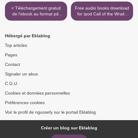
< Téléchargement gratuit
Free audio books download
de l'ebook au format pdf
for ipod Call of the Wraith
Born to Run (Né pour
9781534428485 FB2 MOBI
courir)
>
Hébergé par Eklablog
Top articles
Pages
Contact
Signaler un abus
C.G.U.
Cookies et données personnelles
Préférences cookies
Voir le profil de ngussefy sur le portail Eklablog
Créer un blog sur Eklablog